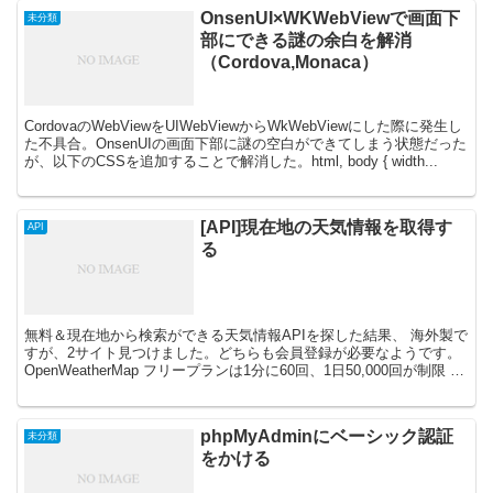
OnsenUI×WKWebViewで画面下
未分類
部にできる謎の余白を解消
（Cordova,Monaca）
CordovaのWebViewをUIWebViewからWkWebViewにした際に発生し
た不具合。OnsenUIの画面下部に謎の空白ができてしまう状態だった
が、以下のCSSを追加することで解消した。html, body { width...
[API]現在地の天気情報を取得す
API
る
無料＆現在地から検索ができる天気情報APIを探した結果、 海外製で
すが、2サイト見つけました。どちらも会員登録が必要なようです。
OpenWeatherMap フリープランは1分に60回、1日50,000回が制限 /*
API ...
phpMyAdminにベーシック認証
未分類
をかける