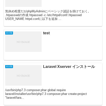
気休め程度だがphpMyAdminにベーシック認証を掛けておく。
.htpasswdの作成 htpasswd -c /etc/httpd/conf/.htpasswd
USER_NAME httpd.confに以下を追加 ...
test
未分類
Laravel Xserver インストール
未分類
/usr/bin/php7.3 composer.phar global require
laravel/installer/usr/bin/php7.3 composer.phar create-project
"laravel/lara...