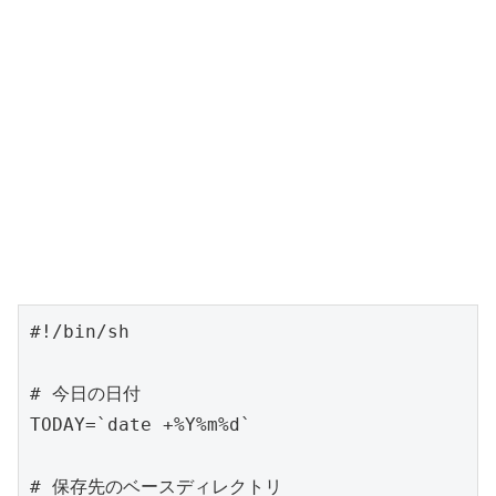
#!/bin/sh

# 今日の日付

TODAY=`date +%Y%m%d`

# 保存先のベースディレクトリ
