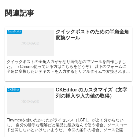
関連記事
クイックポストのための半角全角
JavaScript
変換ツール
クイックポストの全角入力がかなり面倒なのでツールを自作しまし
た。 （Chrome使っている方はこちらをどうぞ） 以下のフォームに
全角に変換したいテキストを入力するとリアルタイムで変換されま
す。 変換したいテキスト 変換後のテキスト...
CKEditor のカスタマイズ（文字
CKEditor
列の挿入や入力値の取得）
Tinymceを使いたかったがライセンス（LGPL）がよく分からない
し、 自分の勝手な理解だと製品に組み込んで使う場合、ソースコー
ド公開しないといけないようだ。 今回の案件の場合、ソース公開は
厳しかったのでTinymceは断念し、 CKE...