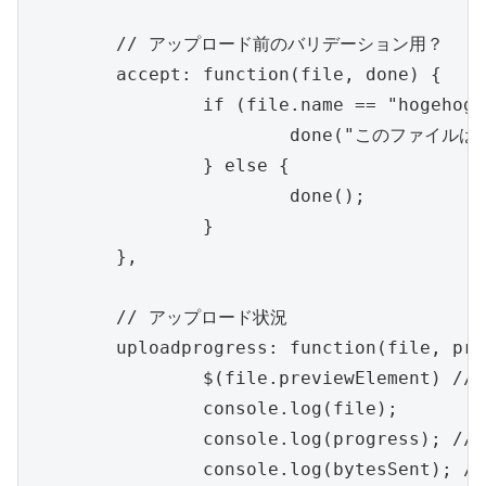
	// アップロード前のバリデーション用？

	accept: function(file, done) {

		if (file.name == "hogehoge.png") {

			done("このファイルはアップできません。");

		} else {

			done();

		}

	},

	// アップロード状況

	uploadprogress: function(file, progress, bytesSent) {

		$(file.previewElement) // 対象の要素

		console.log(file);

		console.log(progress); // パーセント形式

		console.log(bytesSent); // バイト数
