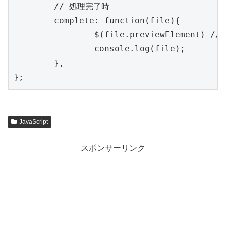
	// 処理完了時

	complete: function(file){

		$(file.previewElement) // 対象の要素

		console.log(file);

	},

JavaScript
スポンサーリンク