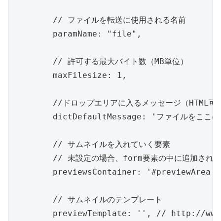
	// ファイルを転送に使用される名前

	paramName: "file", 

	// 許可する最大バイト数（MB単位）

	maxFilesize: 1, 

	//ドロップエリアに入るメッセージ（HTML可）

	dictDefaultMessage: 'ファイルをここにドロップしてください。', 

	// サムネイルを入れていく要素

	// 未設定の場合、form要素の中に追加されていく

	previewsContainer: '#previewArea', 

	// サムネイルのテンプレート

	previewTemplate: '', // http://www.dropzonejs.com/#layoutを参照
