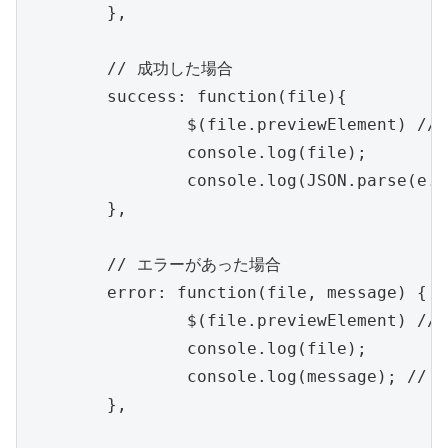
	},

	// 成功した場合

	success: function(file){

		$(file.previewElement) // 対象の要素

		console.log(file);

		console.log(JSON.parse(e.xhr.response)); // サーバーからのレスポンスを取得できる

	},

	// エラーがあった場合

	error: function(file, message) {

		$(file.previewElement) // 対象の要素

		console.log(file);

		console.log(message); // アップ失敗の理由

	},
