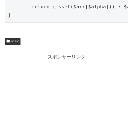
	return (isset($arr[$alpha])) ? $arr[$alpha] : $arr;

PHP
スポンサーリンク