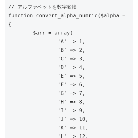
// アルファベットを数字変換

function convert_alpha_numric($alpha = '')

{

	$arr = array(

		'A' => 1,

		'B' => 2,

		'C' => 3,

		'D' => 4,

		'E' => 5,

		'F' => 6,

		'G' => 7,

		'H' => 8,

		'I' => 9,

		'J' => 10,

		'K' => 11,

		'L' => 12,
