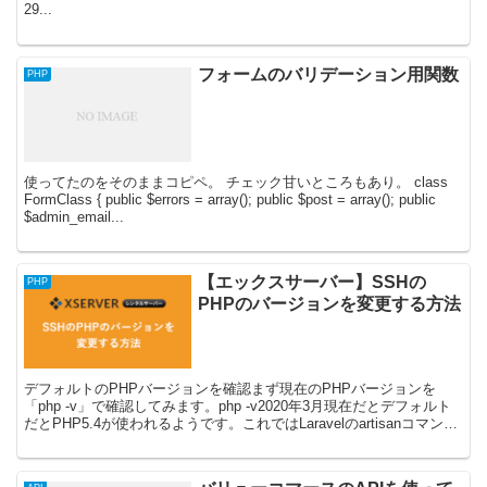
29...
フォームのバリデーション用関数
PHP
使ってたのをそのままコピペ。 チェック甘いところもあり。 class
FormClass { public $errors = array(); public $post = array(); public
$admin_email...
【エックスサーバー】SSHの
PHP
PHPのバージョンを変更する方法
デフォルトのPHPバージョンを確認まず現在のPHPバージョンを
「php -v」で確認してみます。php -v2020年3月現在だとデフォルト
だとPHP5.4が使われるようです。これではLaravelのartisanコマンド
が使えないので、以...