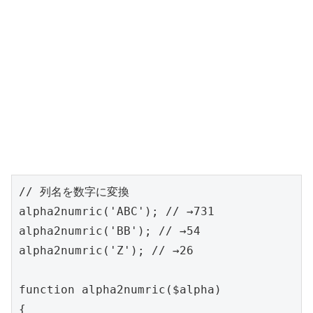
// 列名を数字に変換

alpha2numric('ABC'); // →731

alpha2numric('BB'); // →54

alpha2numric('Z'); // →26

function alpha2numric($alpha)

{
