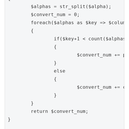
	$alphas = str_split($alpha);

	$convert_num = 0;

	foreach($alphas as $key => $column)

	{

		if($key+1 < count($alphas))

		{

			$convert_num += pow(26 , count($alphas) - ($key+1)) * convert_alpha_numric($column);

		}

		else

		{

			$convert_num += convert_alpha_numric($column);

		}

	}

	return $convert_num;

}
