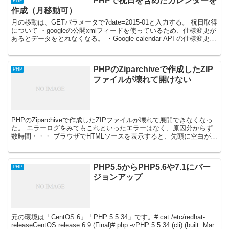
PHPで祝日を含めたカレンダーを
PHP
作成（月移動可）
月の移動は、GETパラメータで?date=2015-01と入力する。 祝日取得
について ・googleの公開xmlフィードを使っているため、仕様変更が
あるとデータをとれなくなる。 ・Google calendar API の仕様変更が
ある...
PHPのZiparchiveで作成したZIP
PHP
ファイルが壊れて開けない
PHPのZiparchiveで作成したZIPファイルが壊れて展開できなくなっ
た。 エラーログをみてもこれといったエラーはなく、原因分からず
数時間・・・ ブラウザでHTMLソースを表示すると、先頭に空白があ
るのを見つけた。 原因は、PHP終了...
PHP5.5からPHP5.6や7.1にバー
PHP
ジョンアップ
元の環境は「CentOS 6」「PHP 5.5.34」です。# cat /etc/redhat-
releaseCentOS release 6.9 (Final)# php -vPHP 5.5.34 (cli) (built: Mar