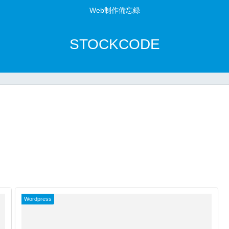
Web制作備忘録
STOCKCODE
Wordpress