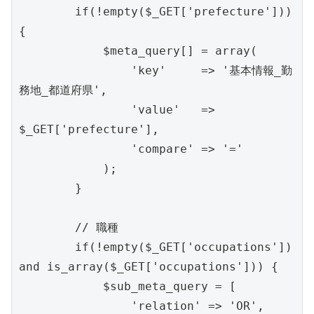
        if(!empty($_GET['prefecture'])) 
{

            $meta_query[] = array(

                'key'     => '基本情報_勤
務地_都道府県',

                'value'   => 
$_GET['prefecture'],

                'compare' => '='

            );

        }

        // 職種

        if(!empty($_GET['occupations']) 
and is_array($_GET['occupations'])) {

            $sub_meta_query = [

                'relation' => 'OR',
