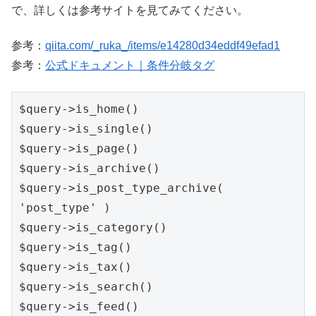
で、詳しくは参考サイトを見てみてください。
参考：
qiita.com/_ruka_/items/e14280d34eddf49efad1
参考：
公式ドキュメント｜条件分岐タグ
$query->is_home()

$query->is_single()

$query->is_page()

$query->is_archive()

$query->is_post_type_archive( 
'post_type' )

$query->is_category()

$query->is_tag()

$query->is_tax()

$query->is_search()

$query->is_feed()
