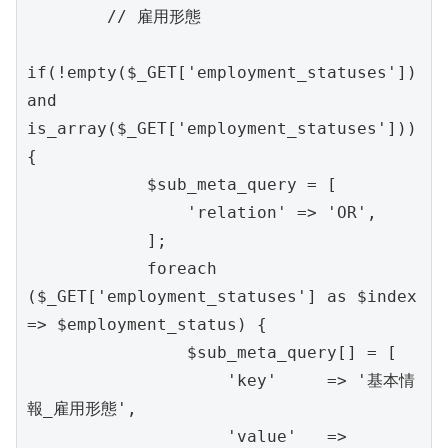
        // 雇用形態

if(!empty($_GET['employment_statuses']) 
and 
is_array($_GET['employment_statuses'])) 
{

            $sub_meta_query = [

                'relation' => 'OR',

            ];

            foreach 
($_GET['employment_statuses'] as $index 
=> $employment_status) {

                $sub_meta_query[] = [

                    'key'     => '基本情
報_雇用形態',

                    'value'   => 