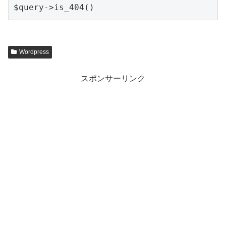
$query->is_404()
Wordpress
スポンサーリンク