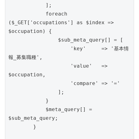
            ];

            foreach 
($_GET['occupations'] as $index => 
$occupation) {

                $sub_meta_query[] = [

                    'key'     => '基本情
報_募集職種',

                    'value'   => 
$occupation,

                    'compare' => '='

                ];

            }

            $meta_query[] = 
$sub_meta_query;

        }
