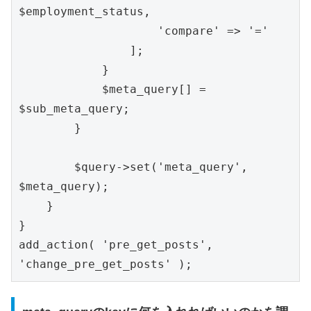
$employment_status,

                    'compare' => '='

                ];

            }

            $meta_query[] = 
$sub_meta_query;

        }

        $query->set('meta_query', 
$meta_query);

    }

}

add_action( 'pre_get_posts', 
'change_pre_get_posts' );